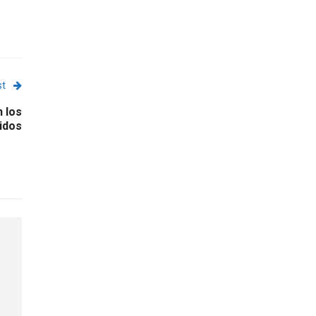
st
n los
idos