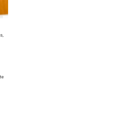
s,
te