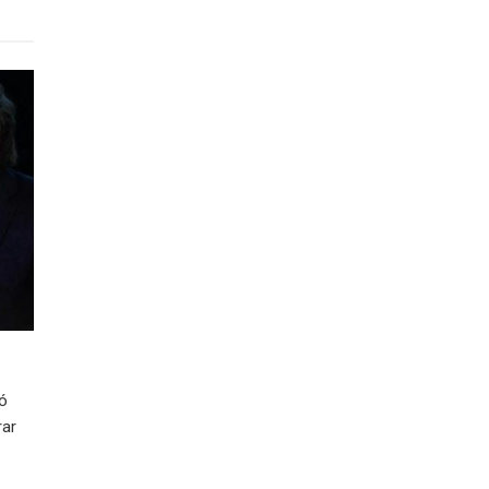
ió
rar