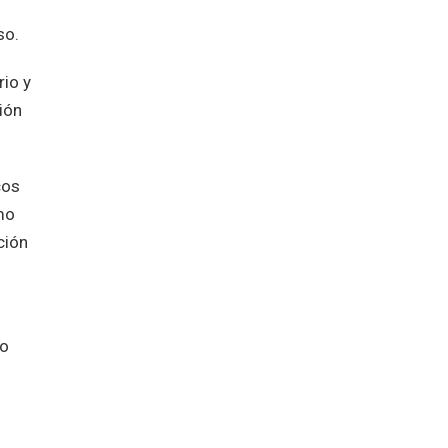
so.
rio y
ión
cos
mo
ción
co