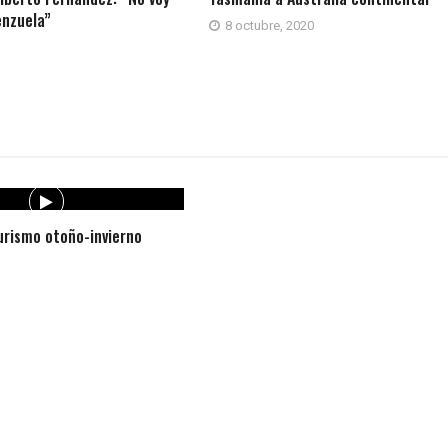
enzuela”
8 octubre, 2020
1
rismo otoño-invierno