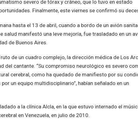
aumatismo severo de tórax y cráneo, que lo tuvo en estado
 oportunidades. Finalmente, este viernes se confirmó su dece
mana hasta el 13 de abril, cuando a bordo de un avión sanita
e salud manifestó una leve mejoría, fue trasladado en un av
udad de Buenos Aires.
 fruto de un cuadro complejo, la dirección médica de Los Ar
lud del cantante. “Su compromiso neurológico es severo co
ural cerebral, como ha quedado de manifiesto por su condi
s por un equipo multidisciplinario”, habían señalado en un
ladado a la clínica Alcla, en la que estuvo internado el músi
cerebral en Venezuela, en julio de 2010.