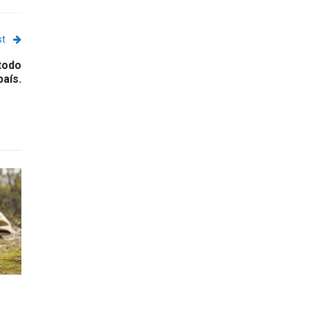
st
 todo
país.