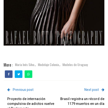
More :
Maria Inés Silva
Modelaje Colonia
Modelos de Uruguay
,
,
Previous post
Next post
Proyecto de internación
Brasil registra un récord de
compulsiva de adictos vuelve
1179 muertos en un día