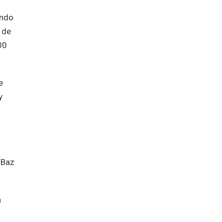
ando
 de
00
e
y
 Baz
a