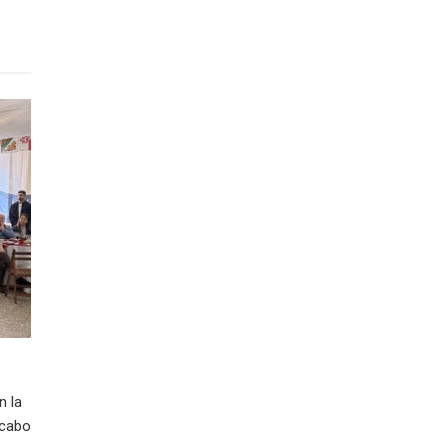
n la
 cabo