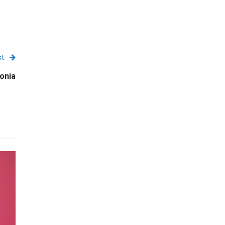
st
onia