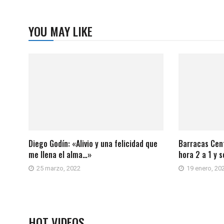
YOU MAY LIKE
Diego Godín: «Alivio y una felicidad que
Barracas Cent
me llena el alma…»
hora 2 a 1 y 
25 marzo, 2022
19 enero, 20
HOT VIDEOS