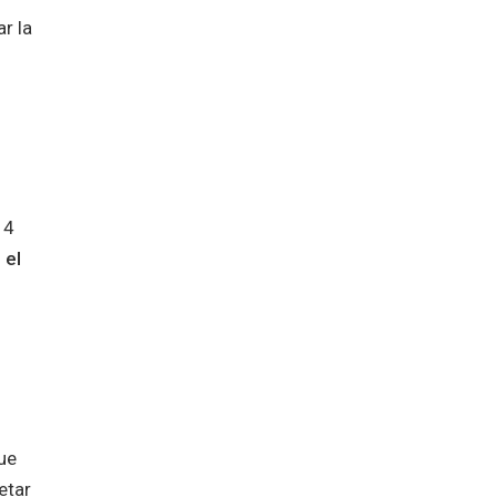
r la
 4
 el
ue
etar