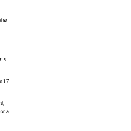
eles
n el
es 17
.
é,
mor a