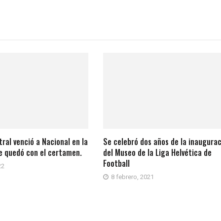
ral venció a Nacional en la
Se celebró dos años de la inaugura
se quedó con el certamen.
del Museo de la Liga Helvética de
Football
22
8 febrero, 2021