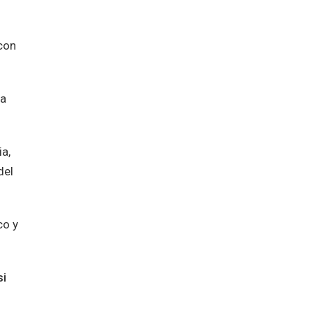
con
la
ia,
del
co y
si