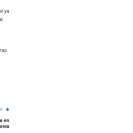
el ya
al
zas
st
ia en
onia