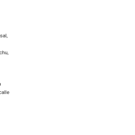
sal,
chu,
a
calle