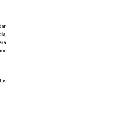
dar
día,
ara
rios
tas