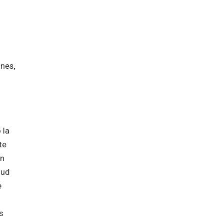
ones,
 la
te
ón
lud
e
s