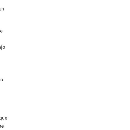
en
de
ajo
mo
 que
se