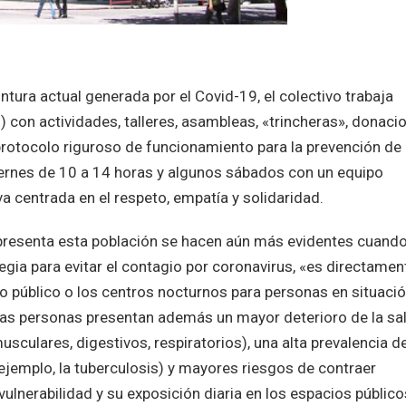
ntura actual generada por el Covid-19, el colectivo trabaja
 con actividades, talleres, asambleas, «trincheras», donaci
 protocolo riguroso de funcionamiento para la prevención de
iernes de 10 a 14 horas y algunos sábados con un equipo
a centrada en el respeto, empatía y solidaridad.
 presenta esta población se hacen aún más evidentes cuando
gia para evitar el contagio por coronavirus, «es directamen
io público o los centros nocturnos para personas en situaci
stas personas presentan además un mayor deterioro de la sa
culares, digestivos, respiratorios), una alta prevalencia d
jemplo, la tuberculosis) y mayores riesgos de contraer
lnerabilidad y su exposición diaria en los espacios público