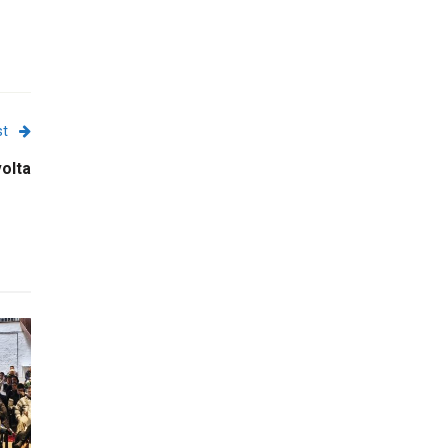
st
volta