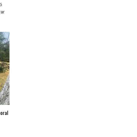
ió
rar
oral