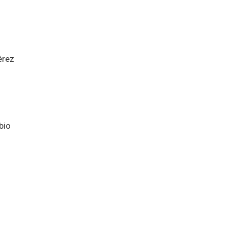
érez
bio