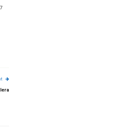
17
st
lera