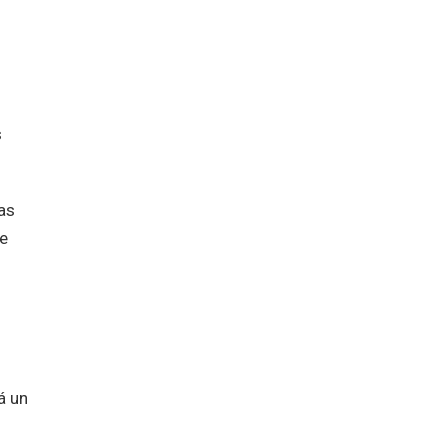
s
as
de
á un