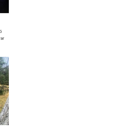
ió
rar