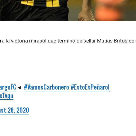
ra la victoria mirasol que terminó de sellar Matías Britos co
argoFC
◄
#VamosCarbonero
#EstoEsPeñarol
yxTvqn
st 28, 2020