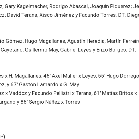
z, Gary Kagelmacher, Rodrigo Abascal, Joaquín Piquerez; J
cz; David Terans, Xisco Jiménez y Facundo Torres. DT: Dieg
o Gómez, Hugo Magallanes, Agustín Heredia, Martín Ferreir
Cayetano, Guillermo May, Gabriel Leyes y Enzo Borges. DT:
s x H. Magallanes, 46′ Axel Müller x Leyes, 55′ Hugo Dorrego 
ez, y 67′ Gastón Lamardo x G. May.
z x Vadócz y Facundo Pellistri x Terans, 61′ Matías Britos x
Gargano y 86′ Sergio Núñez x Torres
(P)