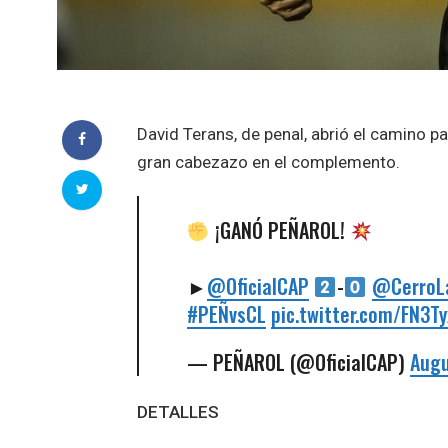
David Terans, de penal, abrió el camino pa
gran cabezazo en el complemento.
¡GANÓ PEÑAROL!
►
@OficialCAP
-
@CerroL
#PEÑvsCL
pic.twitter.com/FN3T
— PEÑAROL (@OficialCAP)
Augu
DETALLES