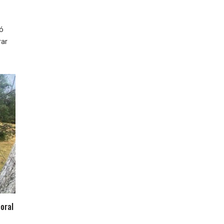
ió
rar
oral