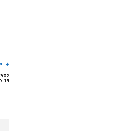
st
evos
D-19