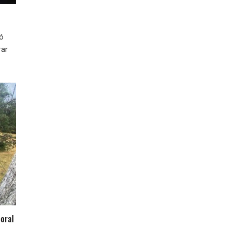
ió
rar
oral