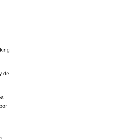
nking
y de
os
por
s
e