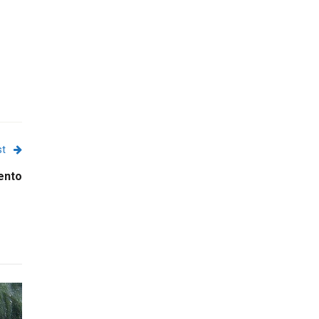
st
ento