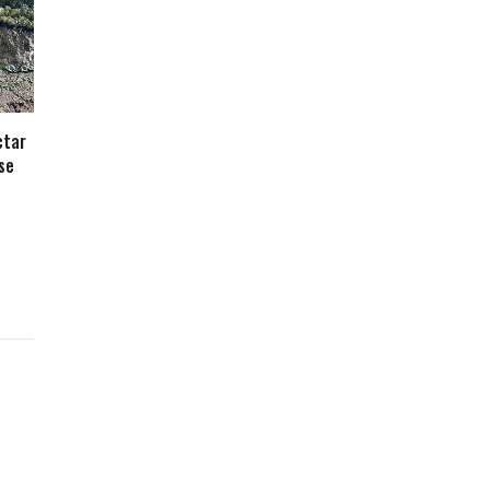
ctar
se