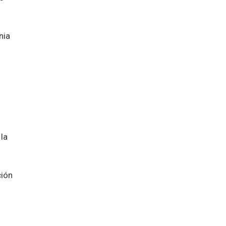
nia
 la
ción