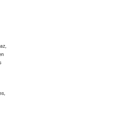
az,
en
s
es,