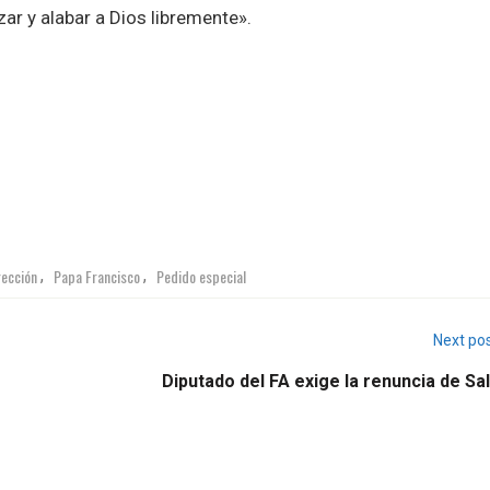
ar y alabar a Dios libremente».
rección
Papa Francisco
Pedido especial
,
,
Next po
Diputado del FA exige la renuncia de Sa