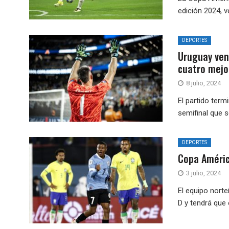
edición 2024, v
DEPORTES
Uruguay venc
cuatro mejo
8 julio, 2024
El partido term
semifinal que s
DEPORTES
Copa Améric
3 julio, 2024
El equipo nort
D y tendrá que 