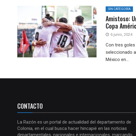
SIN CATEGORÍA
Amistoso: U
Copa Améric
6 junio, 2024
Con tres goles 
seleccionado az
México en...
CONTACTO
La Razón es un portal de actualidad del departamento de
Colonia, en el cual busca hacer hincapié en las noticias
departamentales, nacionales e internacionales, marcando