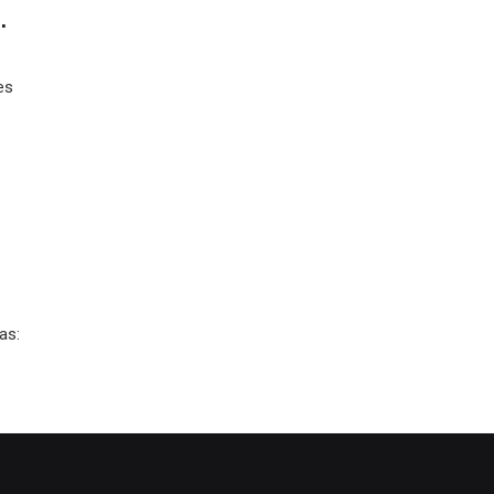
.
es
as: