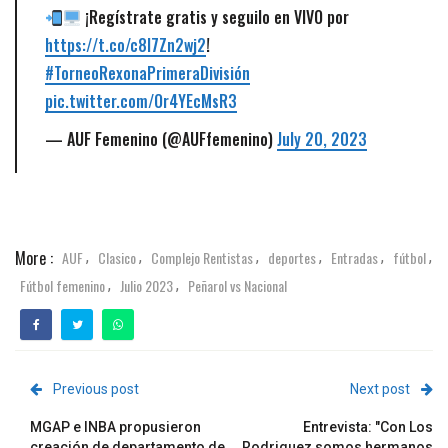
¡Regístrate gratis y seguilo en VIVO por
https://t.co/c8I7Zn2wj2
!
#TorneoRexonaPrimeraDivisión
pic.twitter.com/Or4YEcMsR3
— AUF Femenino (@AUFfemenino)
July 20, 2023
More :
AUF
Clasico
Complejo Rentistas
deportes
Entradas
fútbol
,
,
,
,
,
,
Fútbol femenino
Julio 2023
Peñarol vs Nacional
,
,
Previous post
Next post
MGAP e INBA propusieron
Entrevista: "Con Los
creación de departamento de
Rodriguez somos hermanos