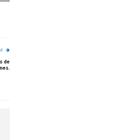
st
os de
rnes.