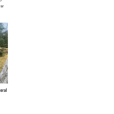
rar
oral