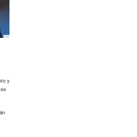
nto y
tes
rán