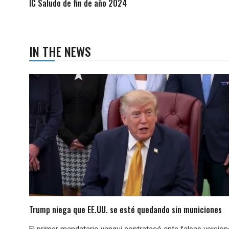
IC Saludo de fin de año 2024
IN THE NEWS
Trump niega que EE.UU. se esté quedando sin municiones
El primer mandatario yanqui contratacó ante falsas versio