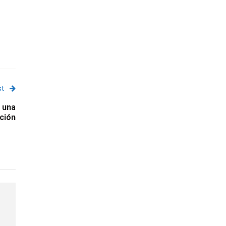
st
 una
ción