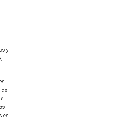
l
as y
,
res
o de
ue
las
s en