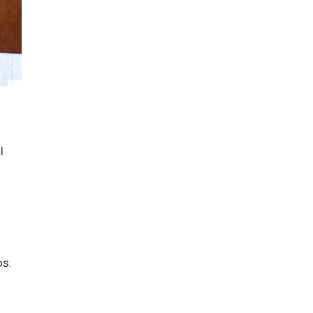
l
os.