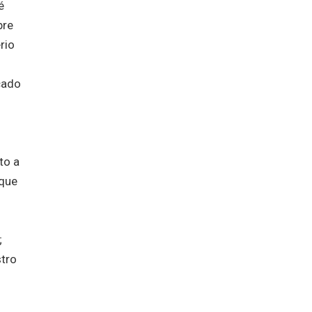
é
bre
rio
cado
to a
 que
;
stro