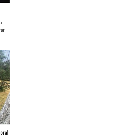
ió
rar
oral