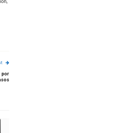
ión,
st
s por
asos