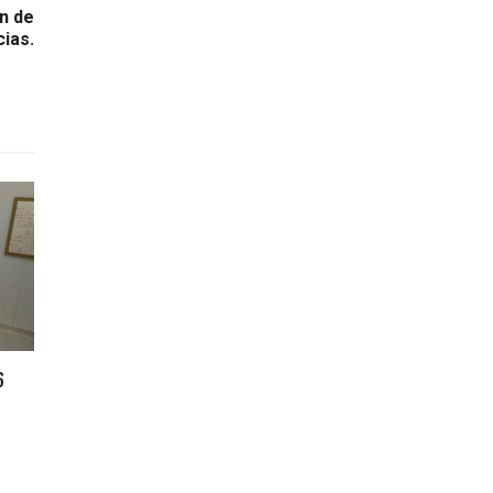
ón de
cias.
6