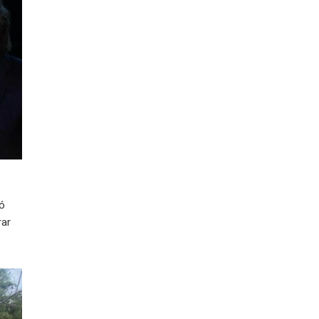
ió
rar