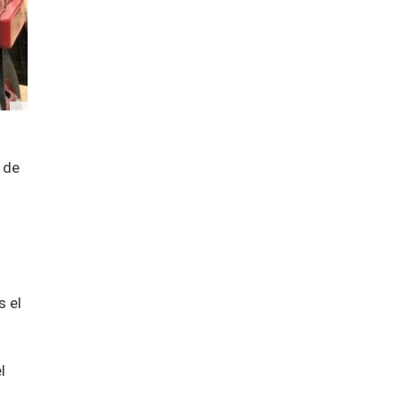
 de
s el
l