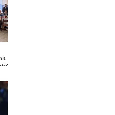
n la
 cabo