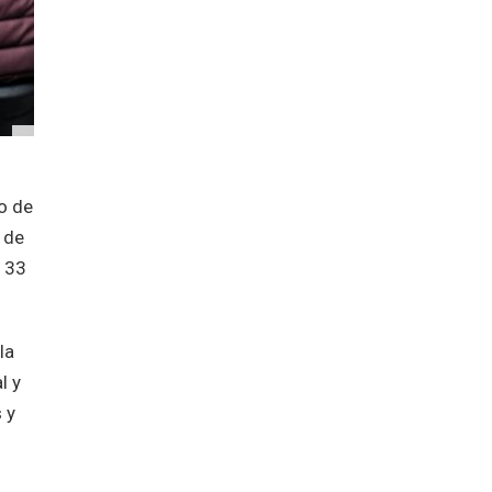
to de
 de
e 33
la
l y
 y