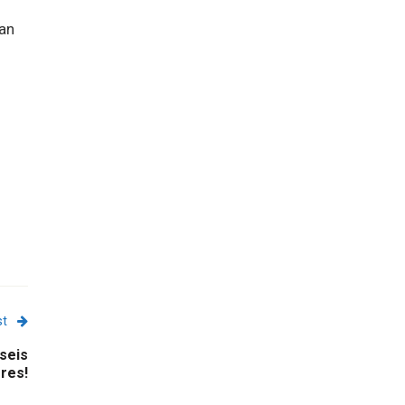
ian
st
seis
res!