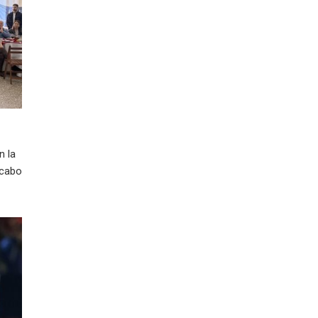
n la
 cabo