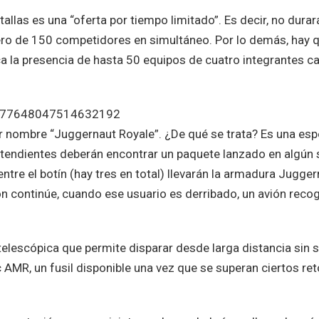
tallas es una “oferta por tiempo limitado”. Es decir, no durar
mero de 150 competidores en simultáneo. Por lo demás, hay 
a la presencia de hasta 50 equipos de cuatro integrantes c
s/1277648047514632192
or nombre “Juggernaut Royale”. ¿De qué se trata? Es una esp
ntendientes deberán encontrar un paquete lanzado en algún s
ntre el botín (hay tres en total) llevarán la armadura Jugge
ón continúe, cuando ese usuario es derribado, un avión reco
elescópica que permite disparar desde larga distancia sin s
 AMR, un fusil disponible una vez que se superan ciertos re