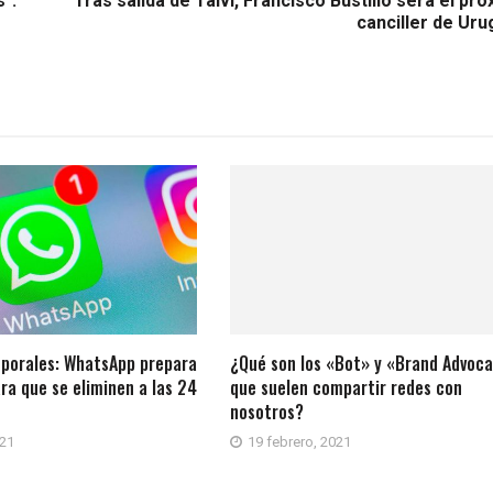
".
Tras salida de Talvi, Francisco Bustillo será el pr
canciller de Uru
porales: WhatsApp prepara
¿Qué son los «Bot» y «Brand Advoc
ra que se eliminen a las 24
que suelen compartir redes con
nosotros?
021
19 febrero, 2021