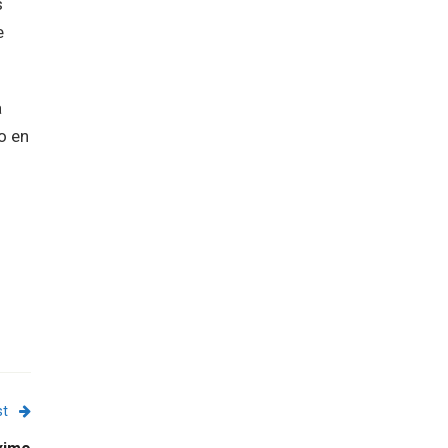
s
e
a
o en
st