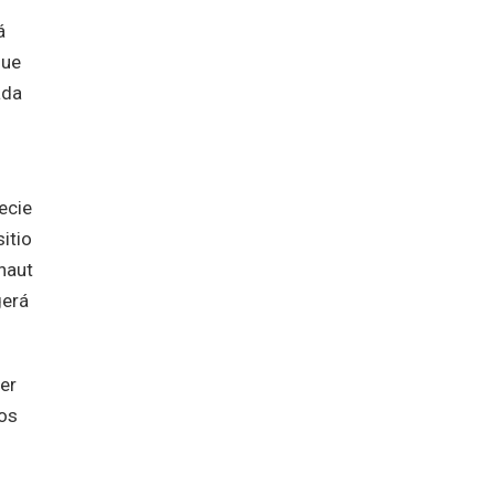
á
que
ada
ecie
itio
rnaut
gerá
er
tos