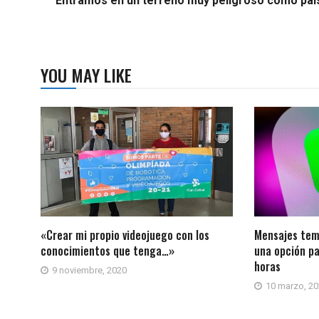
"Entramos en un terreno muy peligroso como país
YOU MAY LIKE
«Crear mi propio videojuego con los
Mensajes tem
conocimientos que tenga…»
una opción pa
horas
9 noviembre, 2020
10 marzo, 2