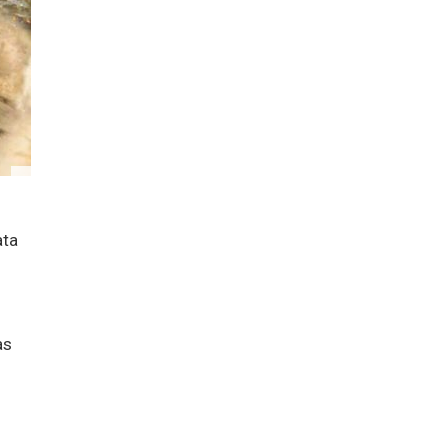
ata
as