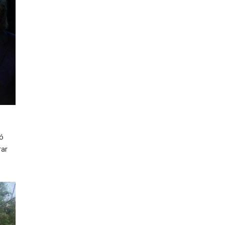
ió
rar