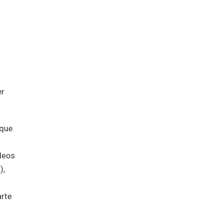
er
 que
ideos
),
arte