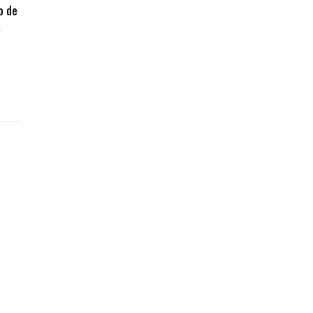
o de
.