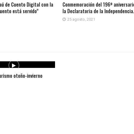
aú de Cuento Digital con la
Conmemoración del 196º aniversari
uento está servido”
la Declaratoria de la Independencia
25 agosto, 2021
rismo otoño-invierno