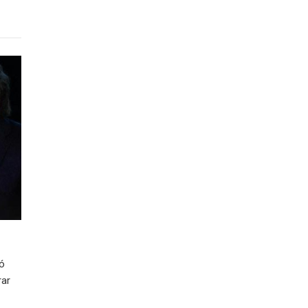
ió
rar