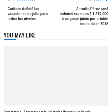
Codicen definió las
Amodio Pérez será
vacaciones de julio para
indemnizado con $ 1.219.000
todos los niveles
tras ganar juicio por prisión
indebida en 2015
YOU MAY LIKE
Condenaron a 16 personas por la «Operación Murmullo» en Colonia