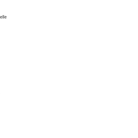
elle
e