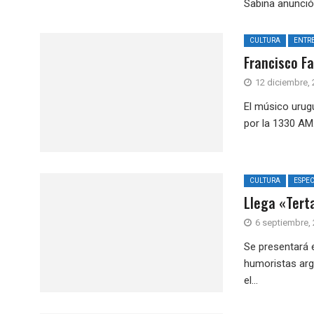
Sabina anunció.
CULTURA
ENTRE
Francisco Fa
12 diciembre,
El músico urug
por la 1330 AM.
CULTURA
ESPE
Llega «Terta
6 septiembre,
Se presentará 
humoristas arge
el...