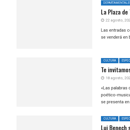
DEPARTAMENTALE
La Plaza de 
22 agosto, 20
Las entradas c
se venderá en b
CULTURA
ESPE
Te invitamos
18 agosto, 20
«Las palabras c
poético-musical
se presenta en l
CULTURA
ESPE
Lui Benech 