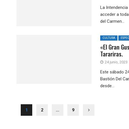
La Intendencia
acceder a toda
del Carmen...
CULTURA
ESPE
«El Gran Gu
Tarariras.
24 junio, 2023
Este sábado 24
Bastión Del Ca
desde...
1
2
…
9