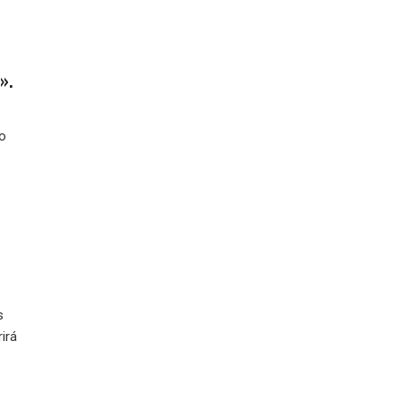
».
io
s
irá