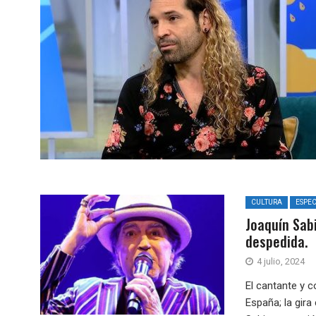
CULTURA
ESPE
Joaquín Sab
despedida.
4 julio, 2024
El cantante y 
España; la gir