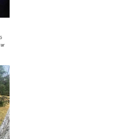
ió
rar