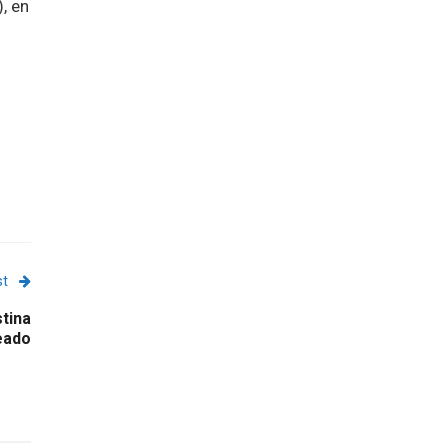
, en
st
tina
eado