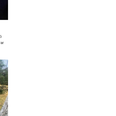
ió
rar