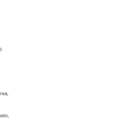
ó
rea,
elo,