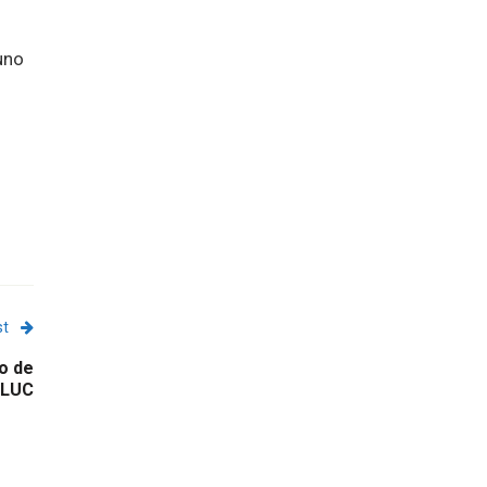
uno
st
o de
 LUC