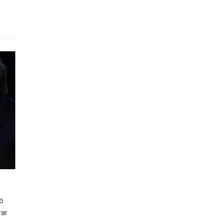
ió
rar