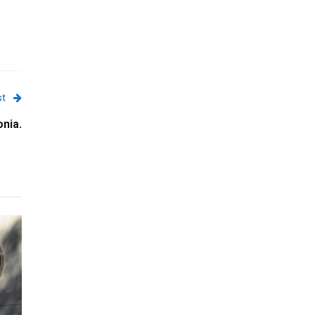
st
onia.