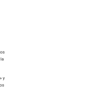
los
la
» y
ios