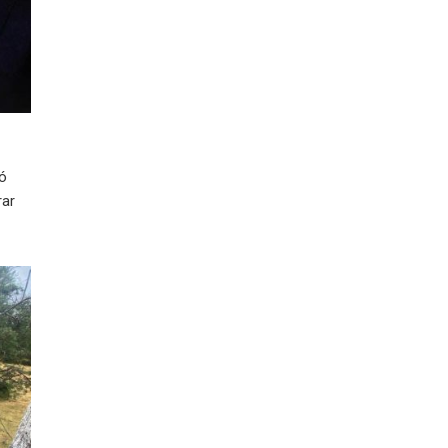
ió
rar