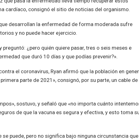
z que pasa la enfermedad lleva tiempo recuperar estos
a cardíaco, consignó el sitio de noticias del organismo.
 que desarrollan la enfermedad de forma moderada sufre
orios y no puede hacer ejercicio.
 preguntó: ¿pero quién quiere pasar, tres o seis meses e
ermedad que duró 10 días y que podías prevenir?».
ontra el coronavirus, Ryan afirmó que la población en gener
rimera parte de 2021», consignó, por su parte, un cable de 
iempos», sostuvo, y señaló que «no importa cuánto intentemo
eguros de que la vacuna es segura y efectiva, y esto toma s
se puede, pero no significa bajo ninguna circunstancia que