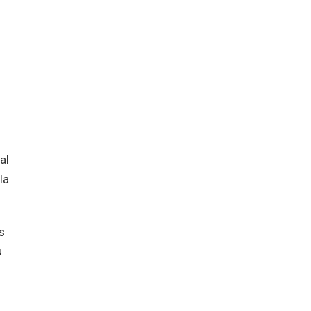
al
la
s
u