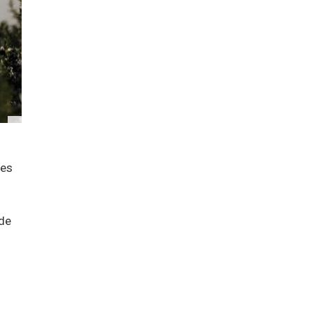
res
 de