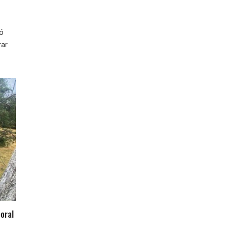
ió
rar
oral