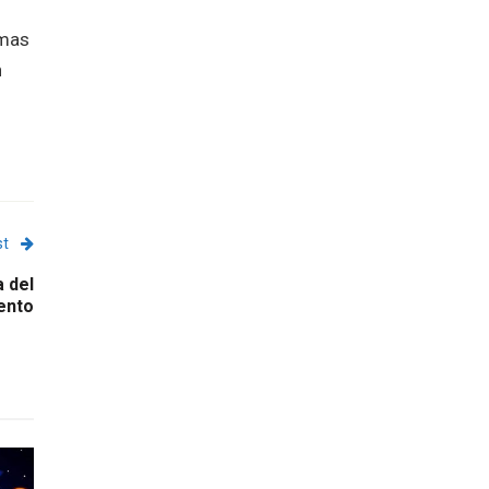
imas
n
st
 del
ento