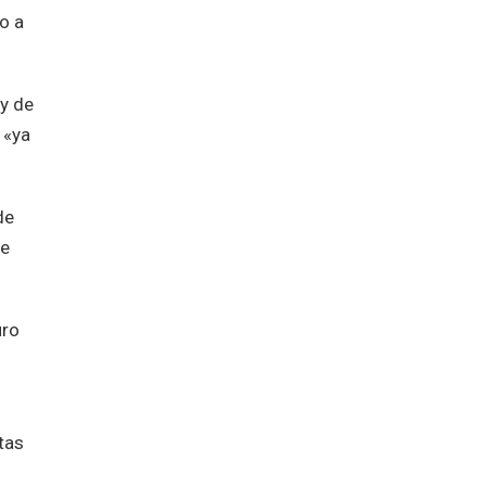
o a
y de
 «ya
de
de
uro
tas