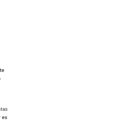
te
n
ntas
r es