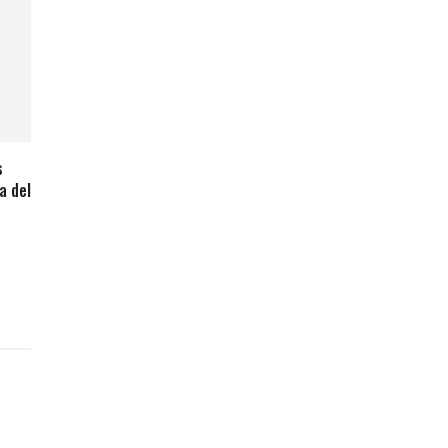
s
a del