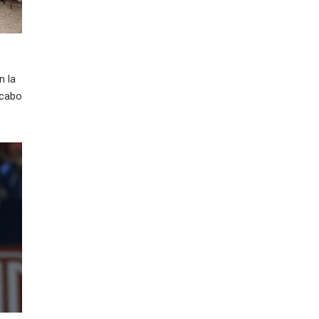
n la
 cabo