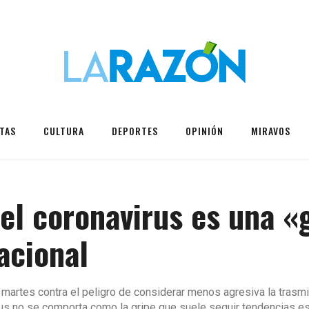
TAS
CULTURA
DEPORTES
OPINIÓN
MIRAVOS
el coronavirus es una «g
acional
 martes contra el peligro de considerar menos agresiva la trasmi
rus no se comporta como la gripe que suele seguir tendencias es