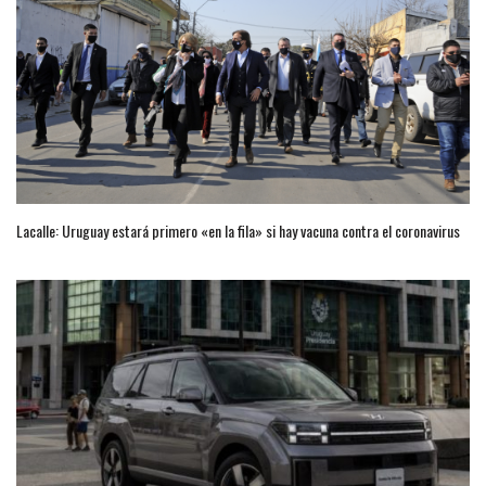
Lacalle: Uruguay estará primero «en la fila» si hay vacuna contra el coronavirus