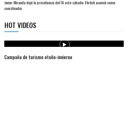
Javier Miranda dejó la presidencia del FA este sábado; Ehrlich asumió como
coordinador
HOT VIDEOS
paña de turismo otoño-invierno
IC Sal