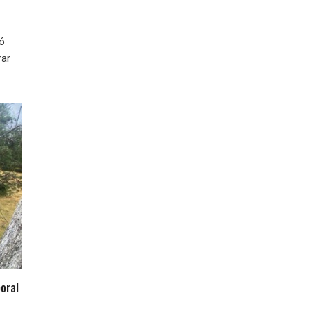
ió
rar
oral