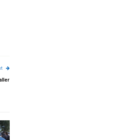
st
ller