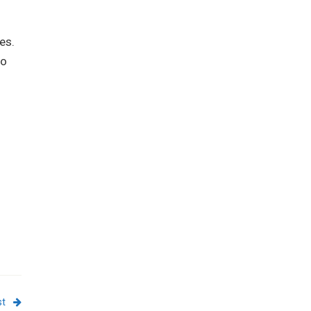
es.
vo
s
st