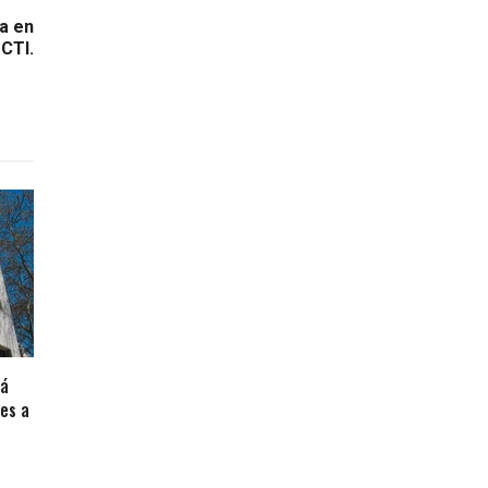
a en
CTI.
rá
es a