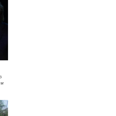
ió
rar