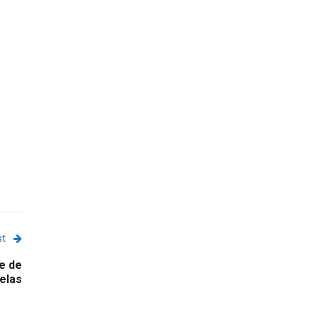
st
e de
elas