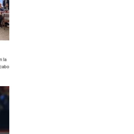
n la
 cabo