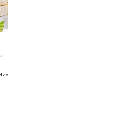
n
s,
ad de
n