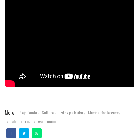
More :
Bajo Fondo
Cultura
Listos pa bailar
Música ríoplatense
,
,
,
,
Natalia Oreiro
Nueva canción
,