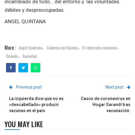
incambiado de todo… del entorno y las voluntades
débiles y despreocupadas.
ANGEL QUINTANA
More :
Angel Quintana
Columna de Opinión
El reiterado escenario
,
,
,
Opinión
Sociedad
,
Previous post
Next post
La izquierda dice que no es
Casos de coronavirus en
«descabellado» producir
Hogar Sarandí tras
vacunas en el país
vacunación.
YOU MAY LIKE