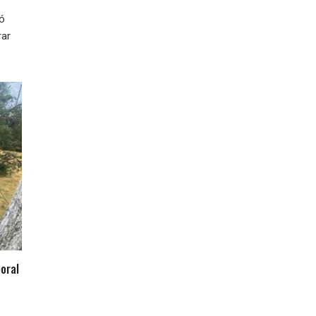
ió
rar
oral