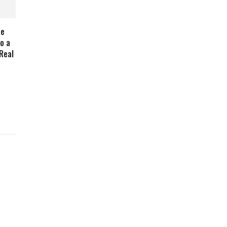
de
o a
 Real