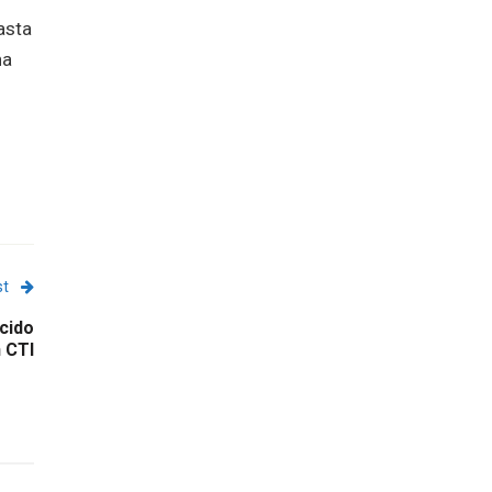
asta
na
st
cido
 CTI