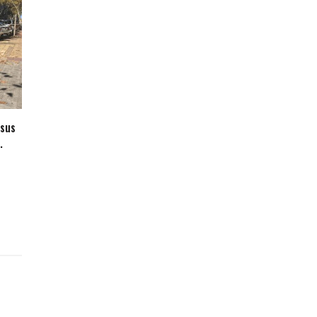
 sus
.