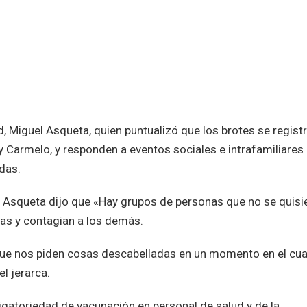
d, Miguel Asqueta, quien puntualizó que los brotes se regist
 Carmelo, y responden a eventos sociales e intrafamiliares
das.
, Asqueta dijo que «Hay grupos de personas que no se quisi
tas y contagian a los demás.
e nos piden cosas descabelladas en un momento en el cua
el jerarca.
igatoriedad de vacunación en personal de salud y de la