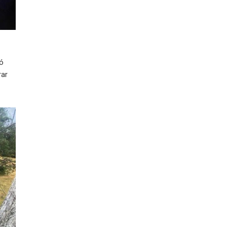
ió
rar