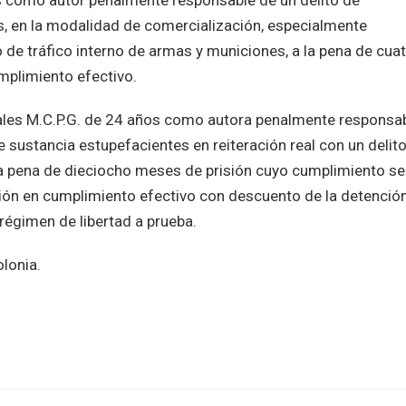
os como autor penalmente responsable de un delito de
s, en la modalidad de comercialización, especialmente
o de tráfico interno de armas y municiones, a la pena de cua
mplimiento efectivo.
ales M.C.P.G. de 24 años como autora penalmente responsa
e sustancia estupefacientes en reiteración real con un delit
la pena de dieciocho meses de prisión cuyo cumplimiento se
sión en cumplimiento efectivo con descuento de la detenció
 régimen de libertad a prueba.
olonia.