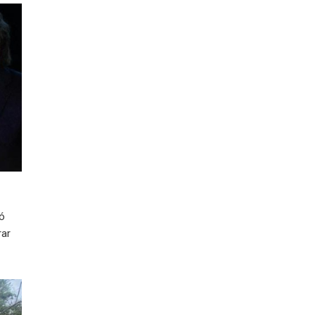
ió
rar