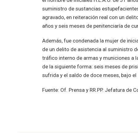
el hombre de iniciales H.E.A.O. de 31 añ
suministro de sustancias estupefaciente
agravado, en reiteración real con un delit
años y seis meses de penitenciaría de cu
Además, fue condenada la mujer de inici
de un delito de asistencia al suministro d
tráfico interno de armas y municiones a 
de la siguiente forma: seis meses de pri
sufrida y el saldo de doce meses, bajo el
Fuente: Of. Prensa y RR.PP. Jefatura de C