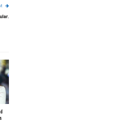
st
ular.
ud
s