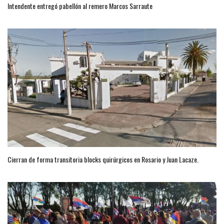
Intendente entregó pabellón al remero Marcos Sarraute
Cierran de forma transitoria blocks quirúrgicos en Rosario y Juan Lacaze.