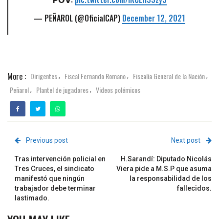
— PEÑAROL (@OficialCAP)
December 12, 2021
More :
Dirigentes
Fiscal Fernando Romano
Fiscalía General de la Nación
,
,
,
Peñarol
Plantel de jugadores
Videos polémicos
,
,
Previous post
Next post
Tras intervención policial en
H.Sarandí: Diputado Nicolás
Tres Cruces, el sindicato
Viera pide a M.S.P que asuma
manifestó que ningún
la responsabilidad de los
trabajador debe terminar
fallecidos.
lastimado.