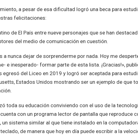
miento, a pesar de esa dificultad logró una beca para estudi
tras felicitaciones:
utino de El País entre nueve personajes que se han destaca
iptores del medio de comunicación en cuestión.
es a nunca dejar de sorprenderme por nada. Hoy me despert
 e inesperado- formar parte de esta lista. ¡Gracias!», publ
s egresó del Liceo en 2019 y logró ser aceptada para estudi
usetts, Estados Unidos mostrando ser un ejemplo de que t
ación.
izó toda su educación conviviendo con el uso de la tecnolog
 cuenta con un programa lector de pantalla que reproduce c
, un sistema similar al que tiene instalado en la computador
l teclado, de manera que hoy en día puede escribir a la veloc