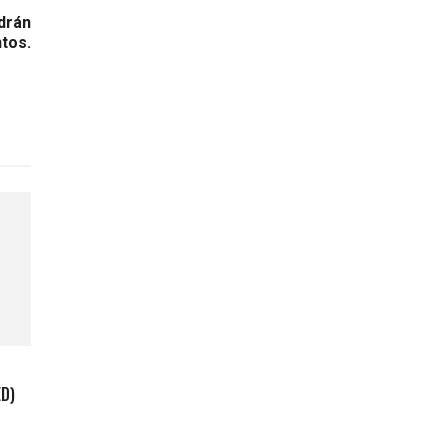
odrán
tos.
ED)