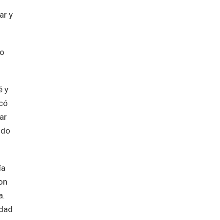
ar y
do
é y
icó
ar
odo
ía
on
a.
idad