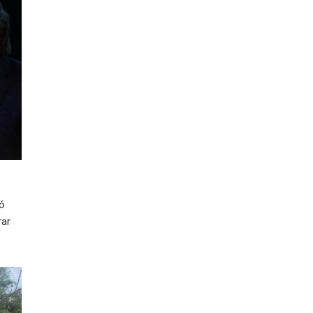
ió
rar