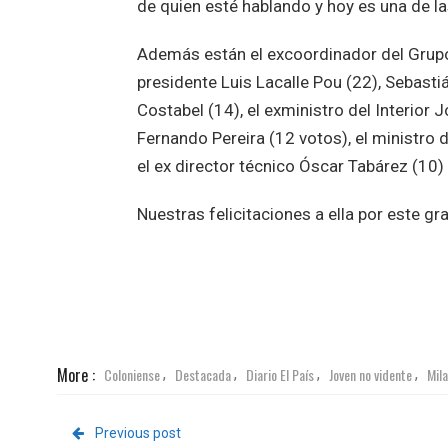
de quien esté hablando y hoy es una de l
Además están el excoordinador del Grupo 
presidente Luis Lacalle Pou (22), Sebasti
Costabel (14), el exministro del Interior 
Fernando Pereira (12 votos), el ministro d
el ex director técnico Óscar Tabárez (10) y
Nuestras felicitaciones a ella por este g
More :
Coloniense
Destacada
Diario El País
Joven no vidente
Mil
,
,
,
,
Previous post