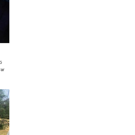
ió
rar