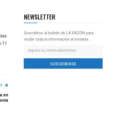
NEWSLETTER
Suscribirse al boletín de LA RAZÓN para
adas
recibir toda la información al instante.
e 11
st
a en
onia