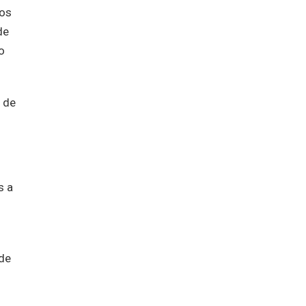
vos
de
o
 de
s a
 de