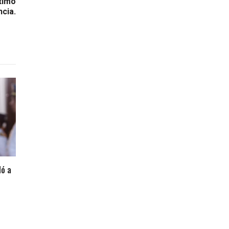
timo
cia.
dó a