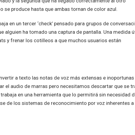
viado y la segunda que ha llegado correctamente al otro
í no se produce hasta que ambas tornan de color azul.
aja en un tercer ‘check’ pensado para grupos de conversaci
que alguien ha tomado una captura de pantalla. Una medida út
ats y frenar los cotilleos a que muchos usuarios están
rtir a texto las notas de voz más extensas e inoportunas
r el audio de marras pero necesitamos descartar que se tr
 trabaja en una herramienta que lo permitirá sin necesidad 
dose de los sistemas de reconocimiento por voz inherentes a