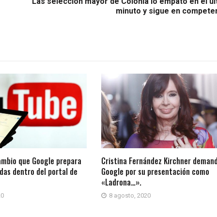
Las selección mayor de Colonia lo empató en el úl
minuto y sigue en competen
ambio que Google prepara
Cristina Fernández Kirchner deman
das dentro del portal de
Google por su presentación como
«Ladrona…».
20
8 agosto, 2020