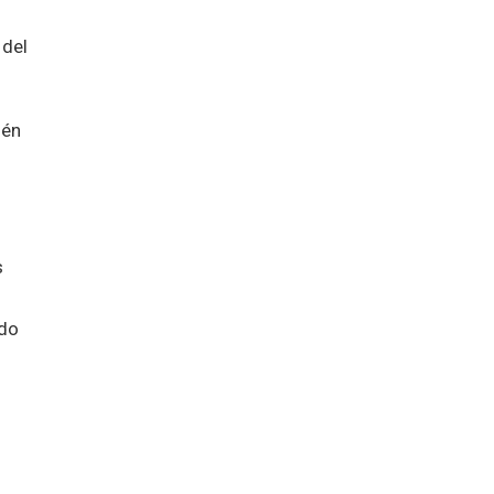
 del
ién
s
ndo