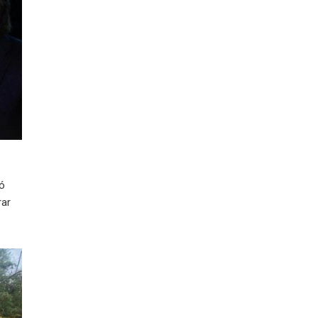
ió
rar