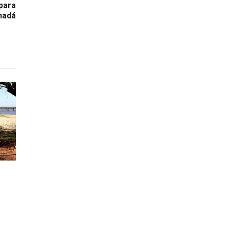
para
nadá