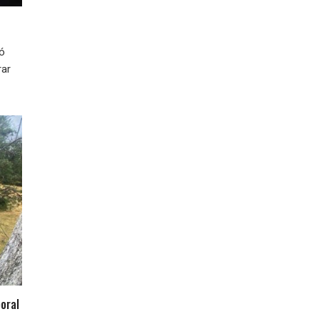
ió
rar
oral