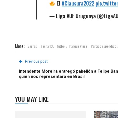
El
#Clausura2022
pic.twitt
— Liga AUF Uruguaya (@LigaA
More :
Barras
Fecha 13
fútbol
Parque Viera
Partido supendido
,
,
,
,
Previous post
Intendente Moreira entregó pabellón a Felipe Ba
quién nos representará en Brasil
YOU MAY LIKE