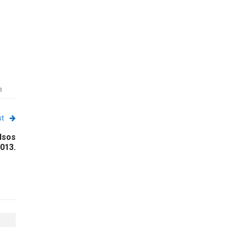
e
st
lsos
013.