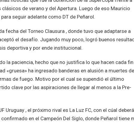
s noticias que fue la obtención de la SuperCopa frente a
os clásicos de verano y del Apertura. Luego de eso Mauricio
s para seguir adelante como DT de Peñarol.
da fecha del Torneo Clausura , donde tuvo que adaptarse a
 aceptó el desafío. Jugando muy poco, logró buenos resulta
is deportiva y por ende institucional.
o la paciencia, hecho que no justifica lo que hacen cada fin
lidad «gruesa» ha ingresado banderas en alusión a muertes d
rmas de fuego. Motivo por el cual se supendió el último
tido clave por las aspiraciones de llegar al menos a la Pre-
F Uruguay , el próximo rival es La Luz FC, con el cúal deberá
 ya confirmado en el Campeón Del Siglo, donde Peñarol tiene 