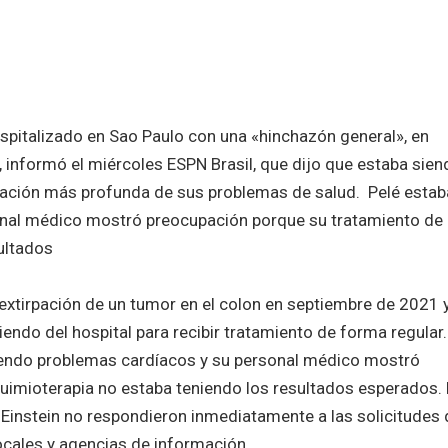
hospitalizado en Sao Paulo con una «hinchazón general», en
, informó el miércoles ESPN Brasil, que dijo que estaba sien
uación más profunda de sus problemas de salud. Pelé estab
onal médico mostró preocupación porque su tratamiento de
ultados
pera
 extirpación de un tumor en el colon en septiembre de 2021 
ndo del hospital para recibir tratamiento de forma regular.
iendo problemas cardíacos y su personal médico mostró
uimioterapia no estaba teniendo los resultados esperados. 
t Einstein no respondieron inmediatamente a las solicitudes 
los medios locales y agencias de informac