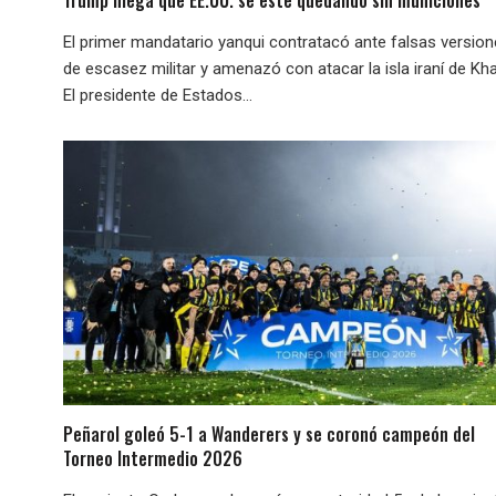
Trump niega que EE.UU. se esté quedando sin municiones
El primer mandatario yanqui contratacó ante falsas versio
de escasez militar y amenazó con atacar la isla iraní de Kha
El presidente de Estados...
Peñarol goleó 5-1 a Wanderers y se coronó campeón del
Torneo Intermedio 2026