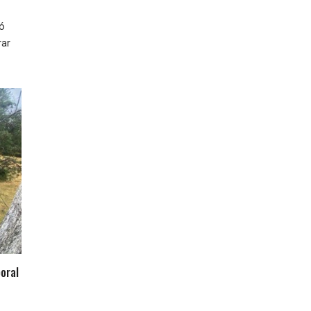
ió
rar
oral