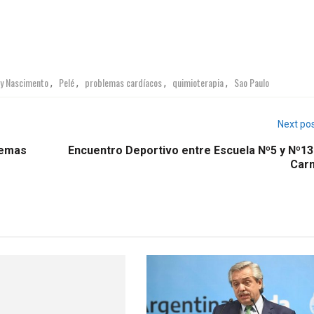
ly Nascimento
Pelé
problemas cardíacos
quimioterapia
Sao Paulo
,
,
,
,
Next po
lemas
Encuentro Deportivo entre Escuela Nº5 y Nº13
Car