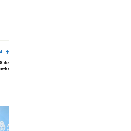
st
8 de
melo