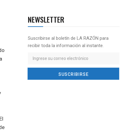
NEWSLETTER
Suscribirse al boletín de LA RAZÓN para
recibir toda la información al instante.
do
a
dos
y
El
de
ión