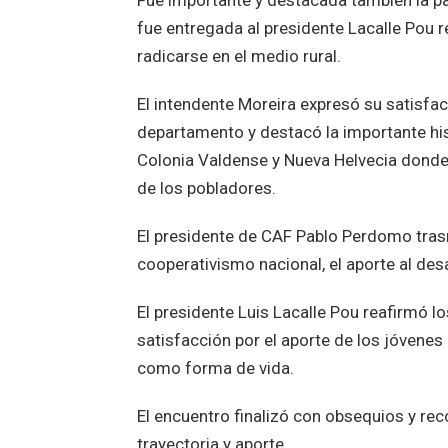
Fue importante y destacada también la pa
fue entregada al presidente Lacalle Pou
radicarse en el medio rural.
El intendente Moreira expresó su satisfac
departamento y destacó la importante his
Colonia Valdense y Nueva Helvecia donde
de los pobladores.
El presidente de CAF Pablo Perdomo trasm
cooperativismo nacional, el aporte al desar
El presidente Luis Lacalle Pou reafirmó l
satisfacción por el aporte de los jóvenes 
como forma de vida.
El encuentro finalizó con obsequios y re
trayectoria y aporte.