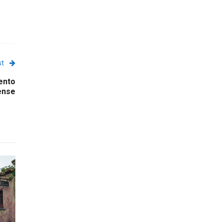
st
ento
ense