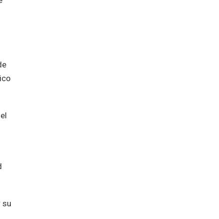
e
de
ico
el
d
 su