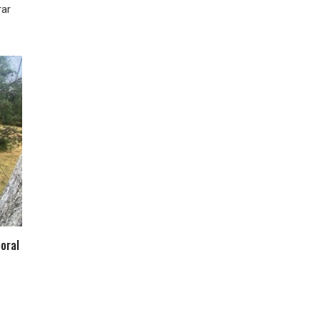
rar
oral