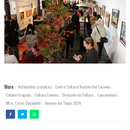
More :
Actividades gratuitas
Centro Cultural Bastión Del Carmen
,
,
Colonia Uruguay
Cultura Colonia
Dirección de Cultura
Lanzamiento
,
,
,
,
Mtro. Carlos Deganello
Semana del Tango 2026
,